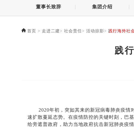
董事长致辞
集团介绍
首页
>
走进二建
>
社会责任
>
活动掠影
>
践行海外社
践
2020年初，突如其来的新冠病毒肺炎疫
速扩散蔓延态势。在疫情防控的关键时刻，巴基
给旁遮普政府，助力当地政府抗击新冠肺炎疫