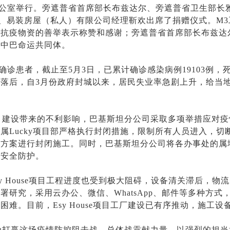
办公室举行。旁遮普省首席部长布兹达尔、旁遮普省卫生部长
米、易装房屋（私人）有限公司经理靳欢出席了捐赠仪式。M3
抗疫物资的善举表示称赞和感谢；旁遮普省首席部长布兹达
固中巴命运共同体。
诊患者，截止至5月3日，已累计确诊感染病例19103例，死
落后，自3月份政府封城以来，居民失业率急剧上升，给当
目建设带来的不利影响，巴基斯坦分公司采取多项举措应对疫
属Lucky项目部严格执行封闭措施，限制所有人员进入，
控方案进行封闭施工。同时，巴基斯坦分公司将各办事处的属
及安全防护。
y House项目工程进度也受到极大阻碍，设备清关滞后，
研究，采用云办公、微信、WhatsApp、邮件等多种方
难。目前，Esy House项目工厂建设已有序推动，施工
为打赢这场疫情防控阻击战、总体战贡献力量，以强烈的担当