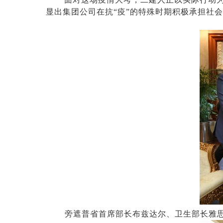
显出集团公司在抗“疫”的特殊时期积极承担社
旁遮普省首席部长布兹达尔、卫生部长雅思