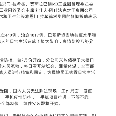
雅思门·拉希德、费萨拉巴德M3工业园管理委员会
工业园管委会主席卡什夫·阿什法克对于集团公司
尔和卫生部长雅思门·拉希德对集团的慷慨援助表示
亡440例，治愈4817例。巴基斯坦当地检疫水平和
地人的日常生活造成了极大影响，疫情防控形势异
情防控。自2月份开始，分公司采购储存了大批口
切断人员流动，每日召开站班会、测量体温，全面部
地人员进行精简和固定，为属地员工购置日常生活
物流受阻，国内人员无法到达现场，工作局面一度僵
式，一手抓疫情防控，一手抓项目推进，不等不靠，
设备全部就位，组件安装即将开始。
意识、奉献社会的企业精神和切实的履责实践，彰