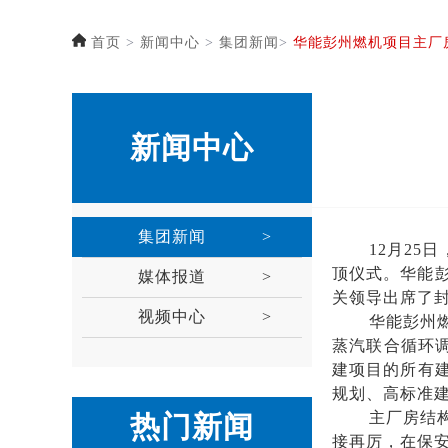
首页
>
新闻中心
>
集团新闻
>
华能彭州燃机项目主厂
新闻中心
集团新闻
>
12月2
顶仪式。华能
媒体报道
>
关领导出席了
视频中心
>
华能彭州
蒸汽联合循环调
建项目的所有
规划、高标准
主厂房结
热门新闻
接再厉，在保