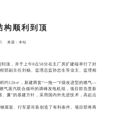
结构顺利到顶
45 来源：本站
利到顶，并于上午8点58分在主厂房扩建端举行了封
程部副主任刘杨、监理总监孙忠生等业主、监理相
约12h㎡，新建两套“一拖一”F级改进型的燃气—
F级)燃气蒸汽联合循环的调峰发电机组，项目部负责新
省、廉”的基建方针，采用国内外先进技术，高起点
续钢屋架、行车梁吊装创造了有利条件。项目部将再